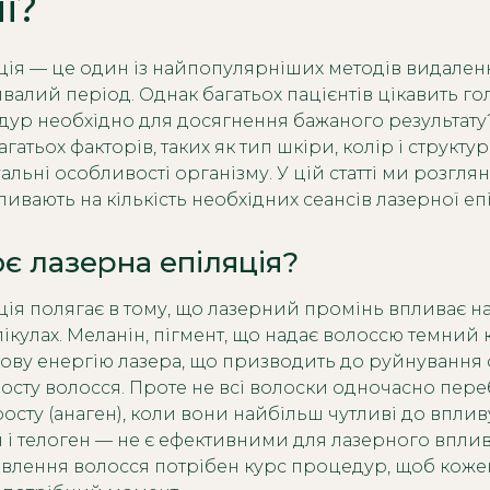
ї?
ція — це один із найпопулярніших методів видале
валий період. Однак багатьох пацієнтів цікавить го
дур необхідно для досягнення бажаного результату
гатьох факторів, таких як тип шкіри, колір і структур
альні особливості організму. У цій статті ми розгл
пливають на кількість необхідних сеансів лазерної епі
є лазерна епіляція?
ція полягає в тому, що лазерний промінь впливає на
кулах. Меланін, пігмент, що надає волоссю темний к
лову енергію лазера, що призводить до руйнування 
сту волосся. Проте не всі волоски одночасно пере
росту (анаген), коли вони найбільш чутливі до впливу
н і телоген — не є ефективними для лазерного вплив
влення волосся потрібен курс процедур, щоб коже