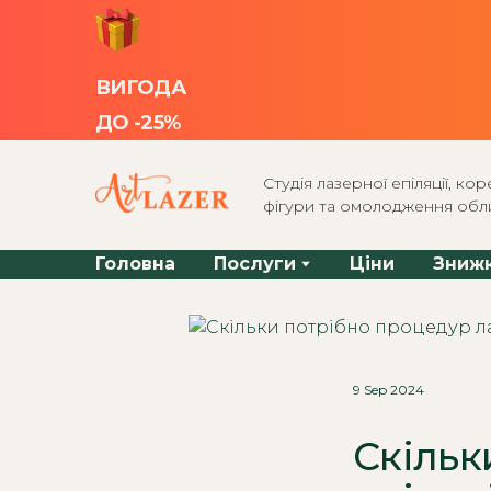
ВИГОДА
ДО -25%
Студія лазерної епіляції, коре
фігури та омолодження обл
Головна
Послуги
Ціни
Зниж
9 Sep 2024
Скільк