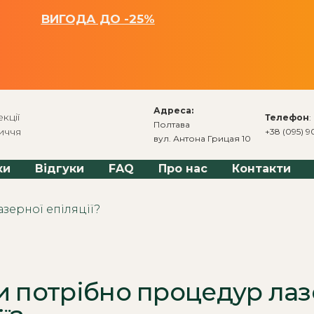
ВИГОДА ДО -25%
Адреса:
кції
Телефон
:
Полтава
иччя
+38 (095) 9
вул. Антона Грицая 10
ки
Відгуки
FAQ
Про нас
Контакти
и потрібно процедур лаз