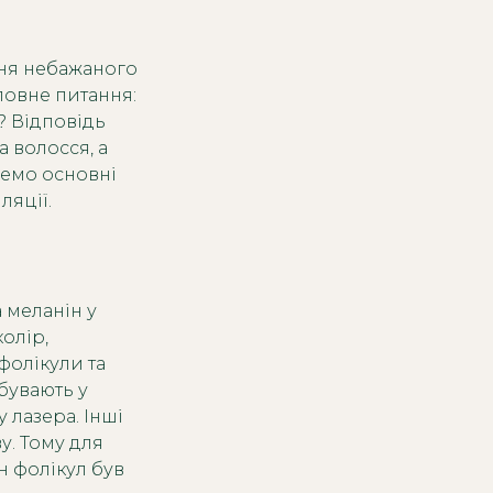
ння небажаного
ловне питання:
? Відповідь
а волосся, а
янемо основні
ляції.
 меланін у
олір,
фолікули та
бувають у
 лазера. Інші
у. Тому для
н фолікул був