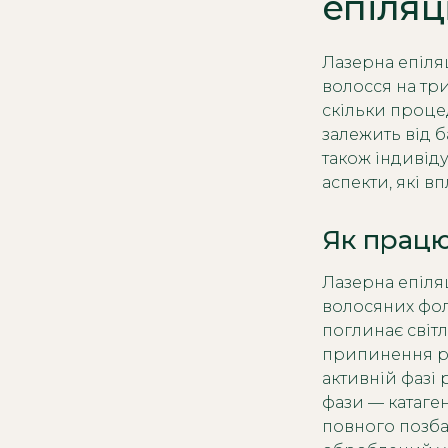
епіляці
Лазерна епіля
волосся на три
скільки проце
залежить від ба
також індивіду
аспекти, які в
Як працю
Лазерна епіля
волосяних фолі
поглинає світ
припинення ро
активній фазі 
фази — катаге
повного позба