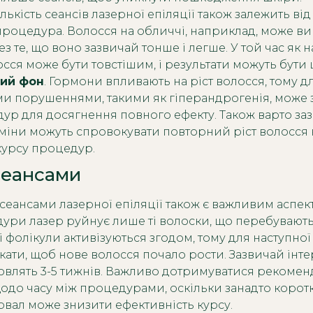
Кількість сеансів лазерної епіляції також залежить від
роцедура. Волосся на обличчі, наприклад, може ви
 те, що воно зазвичай тонше і легше. У той час як н
лосся може бути товстішим, і результати можуть бут
ий фон
. Гормони впливають на ріст волосся, тому д
и порушеннями, такими як гіперандрогенія, може 
ур для досягнення повного ефекту. Також варто за
міни можуть спровокувати повторний ріст волосся н
курсу процедур.
сеансами
сеансами лазерної епіляції також є важливим аспек
ури лазер руйнує лише ті волоски, що перебувають
ші фолікули активізуються згодом, тому для наступн
кати, щоб нове волосся почало рости. Зазвичай інт
овлять 3-5 тижнів. Важливо дотримуватися рекомен
одо часу між процедурами, оскільки занадто корот
рвал може знизити ефективність курсу.