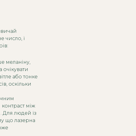
азвичай
е число, і
рів:
ше меланіну,
а очікувати
ітле або тонке
ів, оскільки
темним
 контраст між
. Для людей із
му що лазерна
може