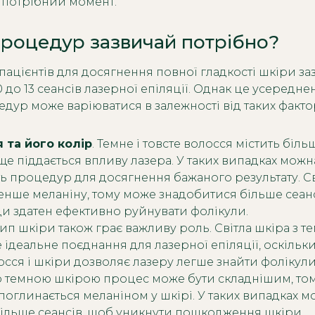
 потрібний момент.
процедур зазвичай потрібно?
пацієнтів для досягнення повної гладкості шкіри з
0 до 13 сеансів лазерної епіляції. Однак це усереднен
едур може варіюватися в залежності від таких факто
 та його колір
. Темне і товсте волосся містить біль
ще піддається впливу лазера. У таких випадках можн
ть процедур для досягнення бажаного результату. Св
енше меланіну, тому може знадобитися більше сеанс
ди здатен ефективно руйнувати фолікули.
 Тип шкіри також грає важливу роль. Світла шкіра з 
ідеальне поєднання для лазерної епіляції, оскільки
сся і шкіри дозволяє лазеру легше знайти фолікули
 темною шкірою процес може бути складнішим, то
поглинається меланіном у шкірі. У таких випадках 
ільше сеансів, щоб уникнути пошкодження шкіри.