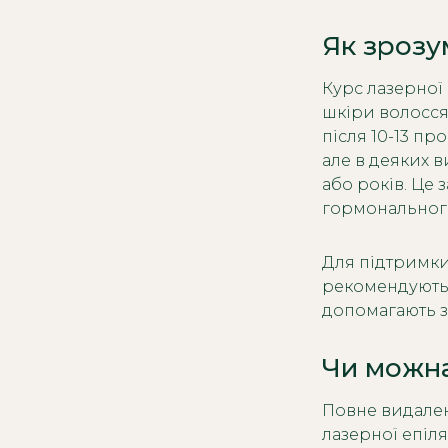
Як зрозу
Курс лазерної
шкіри волосся
після 10-13 п
але в деяких 
або років. Це 
гормонального
Для підтримки
рекомендують 
допомагають зб
Чи можна
Повне видален
лазерної епіля