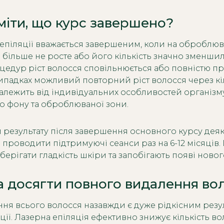
міти, що курс завершено?
 епіляції вважається завершеним, коли на оброблюв
 більше не росте або його кількість значно зменшил
роцедур ріст волосся сповільнюється або повністю п
випадках можливий повторний ріст волосся через кі
залежить від індивідуальних особливостей організм
 фону та оброблюваної зони.
 результату після завершення основного курсу дея
проводити підтримуючі сеанси раз на 6-12 місяців.
ерігати гладкість шкіри та запобігають появі новог
 досягти повного видалення во
ня всього волосся назавжди є дуже рідкісним резу
ції. Лазерна епіляція ефективно знижує кількість во