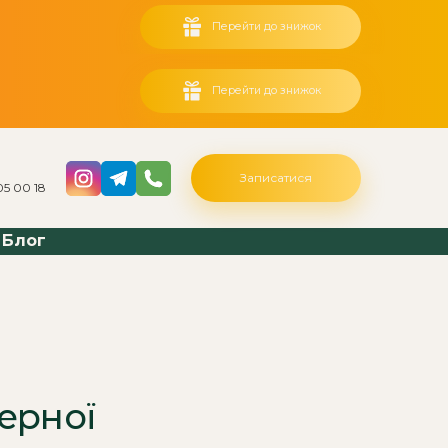
Перейти до знижок
Перейти до знижок
Записатися
05 00 18
Блог
ерної