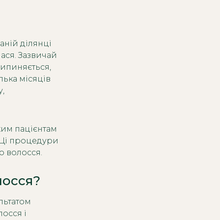
аній ділянці
ася. Зазвичай
рипиняється,
лька місяців
у,
ким пацієнтам
 Ці процедури
о волосся.
лосся?
льтатом
лосся і