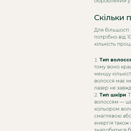
оброблений у
Скільки 
Для більшості 
потрібно від 1
кількість проц
Тип волосся
тому воно кра
меншу кількіс
волосся має м
лазер не завж
Тип шкіри
.
волоссям — це 
кольором воло
смаглявою або
енергія також 
знадобитися б