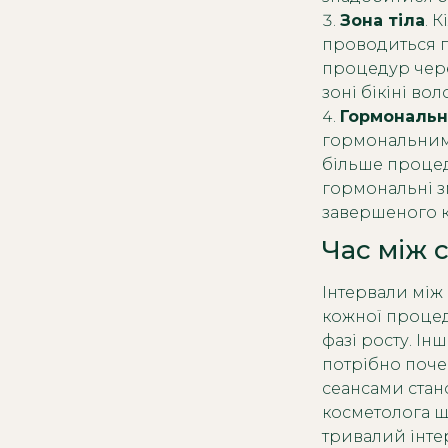
Зона тіла
. 
проводиться п
процедур через
зоні бікіні во
Гормональн
гормональним
більше процед
гормональні з
завершеного 
Час між 
Інтервали між 
кожної процед
фазі росту. Ін
потрібно поче
сеансами стан
косметолога щ
тривалий інте