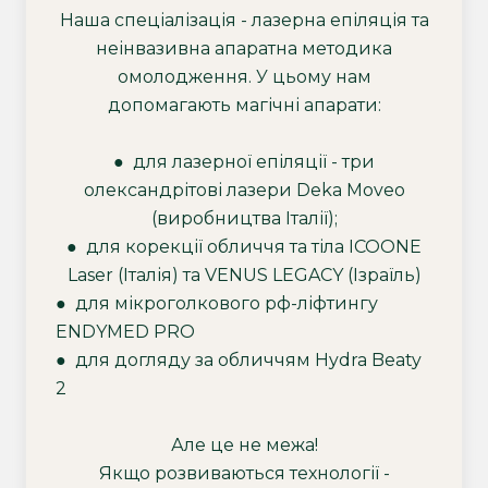
Наша спеціалізація - лазерна епіляція та
неінвазивна апаратна методика
омолодження. У цьому нам
допомагають магічні апарати:
●
для лазерної епіляції - три
олександрітові лазери Deka Moveo
(виробництва Італії);
●
для корекції обличчя та тіла ICOONE
Laser (Італія) та VENUS LEGACY (Ізраїль)
●
для мікроголкового рф-ліфтингу
ENDYMED PRO
●
для догляду за обличчям Hydra Beaty
2
Але це не межа!
Якщо розвиваються технології -