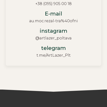
+38 (095) 905 00 18
E-mail
au.moc.rezal-tra%40ofni
instagram
@artlazer_poltava
telegram
t.me/ArtLazer_Plt