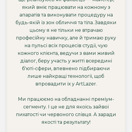
який вміє працювати на кожному з
апаратів та виконувати процедуру на
будь-якій із зон обличчя та тіла. Завдяки
цьому я не тільки не втрачаю
професійну навичку, але й тримаю руку
на пульсі всіх процесів студії, чую
кожного клієнта, ведучи з вами живий
діалог, беру участь у житті всередині
б'юті-сфери, впевнено підбираючи
лише найкращі технології, щоб
впровадити їх у ArtLazer.
Ми працюємо на обладнанні преміум-
сегменту. І це не для якоїсь зайвої
пихатості чи червоного слівця. А заради
якості та результату!