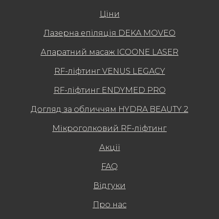
Ціни
Лазерна епіляція DEKA MOVEO
Апаратний масаж ICOONE LASER
RF-ліфтинг VENUS LEGACY
RF-ліфтинг ENDYMED PRO
Догляд за обличчям HYDRA BEAUTY 2
Мікроголковий RF-ліфтинг
Акції
FAQ
Відгуки
Про нас