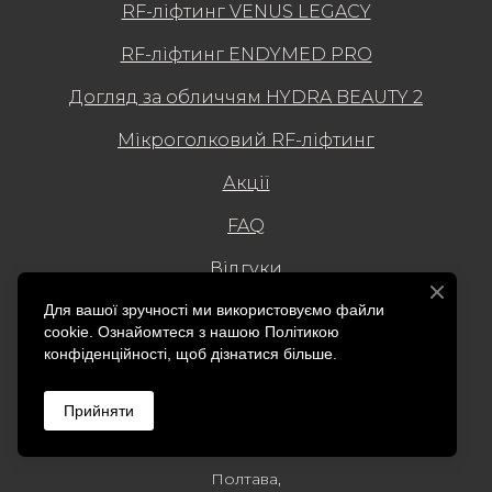
RF-ліфтинг VENUS LEGACY
RF-ліфтинг ENDYMED PRO
Догляд за обличчям HYDRA BEAUTY 2
Мікроголковий RF-ліфтинг
Акції
FAQ
Відгуки
Про нас
Для вашої зручності ми використовуємо файли
cookie. Ознайомтеся з нашою Політикою
Контакти
конфіденційності, щоб дізнатися більше.
Прийняти
Адреса:
Полтава,