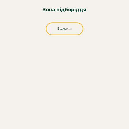
Зона підборіддя
Відкрити