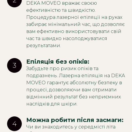
2
DEKA MOVEO вражає своєю
ефективністю та швидкістю.
Процедура лазерної епіляції на руках
забирає мінімальний час, що дозволяє
вам ефективно використовувати свій
час та швидко насолоджуватися
результатами.
Епіляція без опіків: 
3
Забудьте про ризик опіків та
подразнень. Лазерна епіляція на DEKA
MOVEO гарантує абсолютну безпеку в
процесі, дозволяючи вам отримати
відмінний результат без неприємних
наслідків для шкіри.
Можна робити після засмаги: 
4
Чи ви знаходитесь у середмісті літа