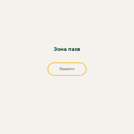
Зона пахв
Відкрити