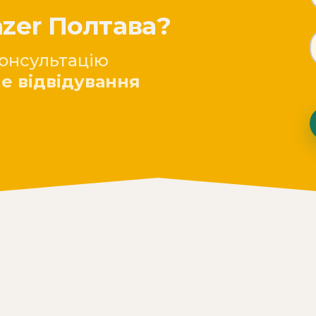
azer Полтава?
онсультацію
е відвідування