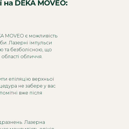
ії на DEKA MOVEO:
KA MOVEO є можливість
уби. Лазерні імпульси
 та безболісною, що
 області обличчя.
ти епіляцію верхньої
едура не забере у вас
 помітні вже після
одразнень. Лазерна