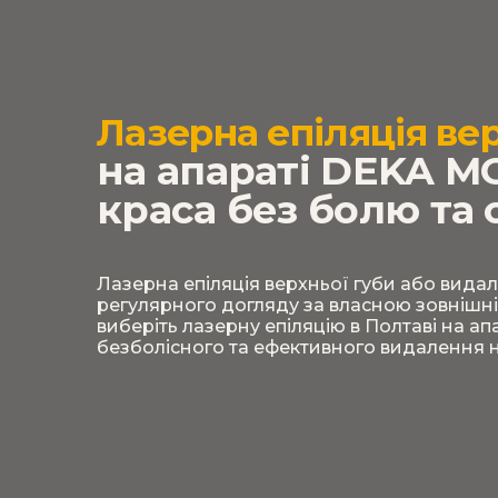
Лазерна епіляція вер
на апараті DEKA M
краса без болю та
Лазерна епіляція верхньої губи або вида
регулярного догляду за власною зовнішніс
виберіть лазерну епіляцію в Полтаві на а
безболісного та ефективного видалення н