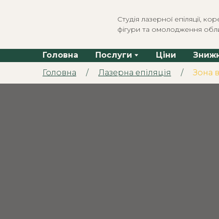
Студія лазерної епіляції, коре
фігури та омолодження обл
Головна
Послуги
Ціни
Зниж
Головна
/
Лазерна епіляція
/
Зона 