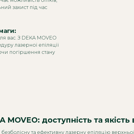
ає можливість опіків,
ний захист під час
аги: 
для вас. З DEKA MOVEO
уру лазерної епіляції
уючи погіршення стану
KA MOVEO: доступність та якість
безболісну та ефективну лазерну епіляцію верхньої г