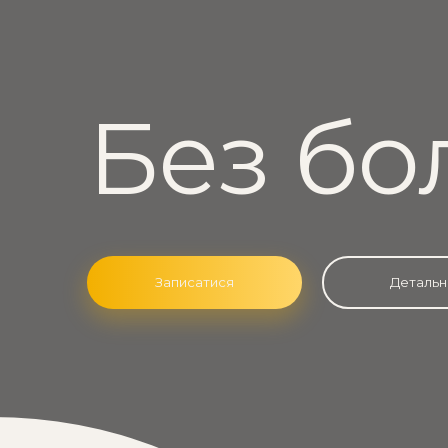
Без бо
Записатися
Детальн