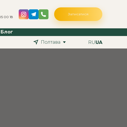
Записатися
05 00 18
Блог
Полтава
RU
UA