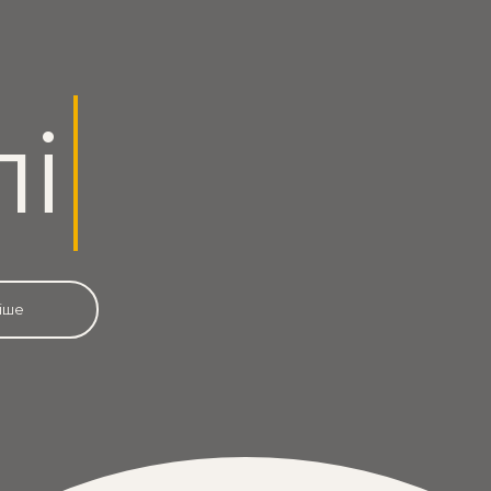
лі
іше