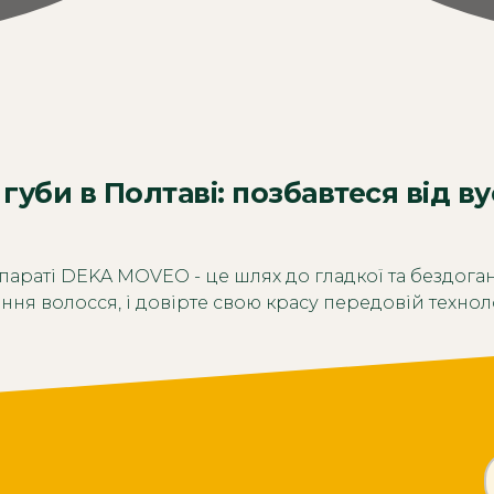
 губи в Полтаві: позбавтеся від в
параті DEKA MOVEO - це шлях до гладкої та бездоганн
ння волосся, і довірте свою красу передовій техноло