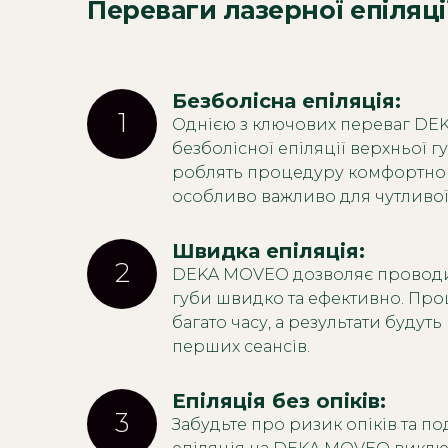
Переваги лазерної епіляц
Безболісна епіляція: 
1
Однією з ключових переваг DE
безболісної епіляції верхньої г
роблять процедуру комфортною
особливо важливо для чутливої
Швидка епіляція: 
2
DEKA MOVEO дозволяє проводи
губи швидко та ефективно. Проц
багато часу, а результати будуть
перших сеансів.
Епіляція без опіків: 
3
Забудьте про ризик опіків та п