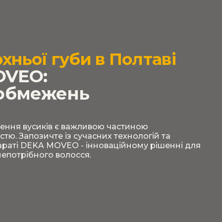
хньої губи в Полтаві
OVEO:
 обмежень
лення вусиків є важливою частиною
тю. Запозичте із сучасних технологій та
параті DEKA MOVEO - інноваційному рішенні для
епотрібного волосся.