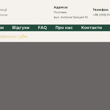
Адреса:
кції
Телефон
:
Полтава
иччя
+38 (095) 9
вул. Антона Грицая 10
ки
Відгуки
FAQ
Про нас
Контакти
верхньої губи