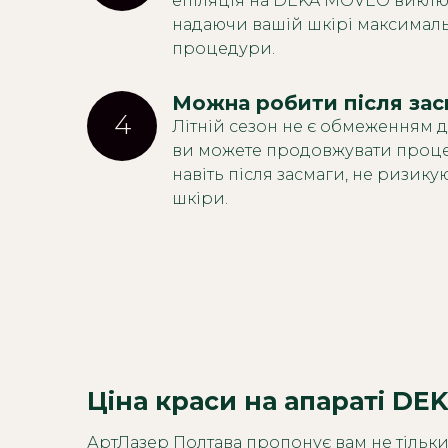
епіляція на DEKA MOVEO виключ
надаючи вашій шкірі максималь
процедури.
Можна робити після засм
4
Літній сезон не є обмеженням 
ви можете продовжувати процед
навіть після засмаги, не ризик
шкіри.
Ціна краси на апараті DE
АртЛазер Полтава пропонує вам не тільки 