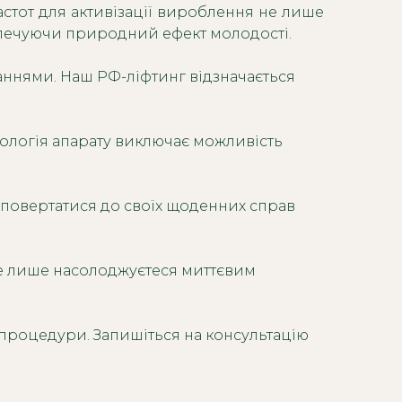
астот для активізації вироблення не лише
езпечуючи природний ефект молодості.
чаннями. Наш РФ-ліфтинг відзначається
ологія апарату виключає можливість
 повертатися до своїх щоденних справ
не лише насолоджуєтеся миттєвим
д процедури. Запишіться на консультацію