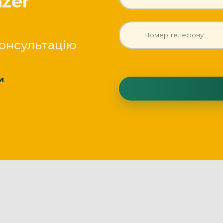
zer
онсультацію
и