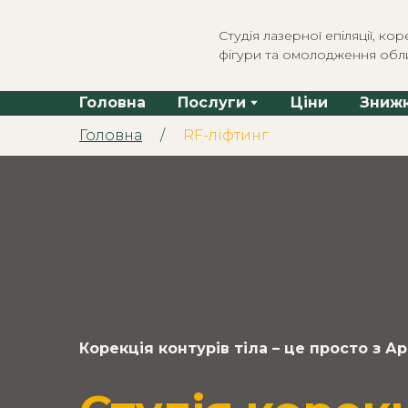
Студія лазерної епіляції, коре
фігури та омолодження обл
Головна
Послуги
Ціни
Зниж
Головна
/
RF-ліфтинг
Корекція контурів тіла – це просто з А