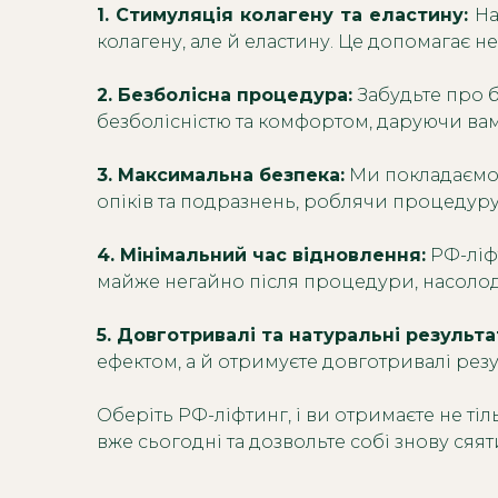
1. Стимуляція колагену та еластину:
На
колагену, але й еластину. Це допомагає 
2. Безболісна процедура:
Забудьте про б
безболісністю та комфортом, даруючи вам
3. Максимальна безпека:
Ми покладаємо 
опіків та подразнень, роблячи процедур
4. Мінімальний час відновлення:
РФ-ліф
майже негайно після процедури, насолод
5. Довготривалі та натуральні результа
ефектом, а й отримуєте довготривалі резу
Оберіть РФ-ліфтинг, і ви отримаєте не ті
вже сьогодні та дозвольте собі знову сяя