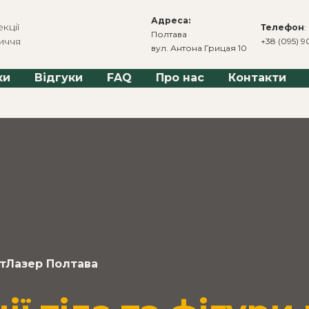
Адреса:
кції
Телефон
:
Полтава
иччя
+38 (095) 9
вул. Антона Грицая 10
ки
Відгуки
FAQ
Про нас
Контакти
ртЛазер Полтава