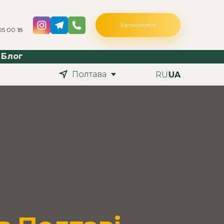
Записатися
05 00 18
Блог
Полтава
RU
UA