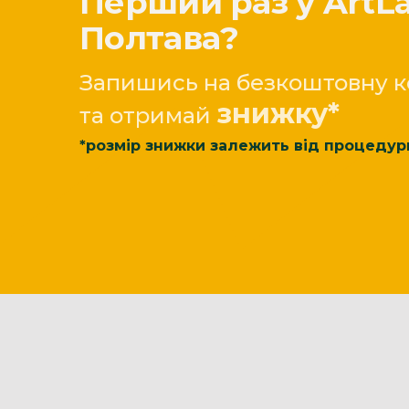
Перший раз у ArtLa
Полтава?
Запишись на безкоштовну к
знижку*
та отримай
*розмір знижки залежить від процедур