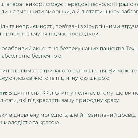
ш апарат використовує передові технології радіоч
не лише зменшити зморшки, а й підтягти шкіру, заб
іль та неприємності, пов'язані з хірургічними втру
 приємні відчуття під час процедури.
особливий акцент на безпеку наших пацієнтів. Техн
у абсолютно безпечною.
тинг не вимагає тривалого відновлення. Ви можете
жуючись свіжістю та підтягнутою шкірою.
ти:
Відмінність РФ-ліфтингу полягає в тому, що ви 
льтати, які підкреслять вашу природну красу.
льки відновлену молодість, але й позитивний досві
ти молодістю та красою.