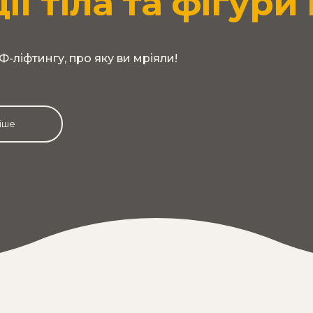
ії тіла та фігури
Ф-ліфтингу, про яку ви мріяли!
іше